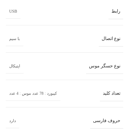
ابعاد
2×12×42.5 سانتی متر
رابط
USB
پایه تنظیم ارتفاع
اتصال Plug and Play
نوع اتصال
با سیم
حروف فارسی
نوع اتصال
با سیم
نوع حسگر موس
اپتيکال
ست کیبورد و ماوس Limeme مدل T15
تعداد کلید
کیبورد : 78 عدد موس : 4 عدد
موس با 3 عدد کلید فیزیکی شامل کلید چپ/راست و اسکرول
نوع اتصال کیبورد و موس از طریق رابط USB، حسگر موس از نوع
اپتیکال، دارای اتصال Plug and Play
حروف فارسی
دارد
کابل کیبورد و موس به طول تقریبی 142 سانتی متری با روکش