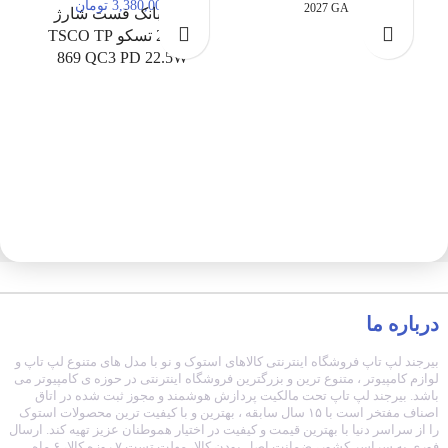
بیرجند لپ تاپ
3,380,000 تومان
2027 GA
پاور بانک فست شارژ
20000 تسکو TSCO TP
869 QC3 PD 22.5W
درباره ما
بیرجند لپ تاپ فروشگاه اینترنتی کالاهای استوک و نو با مدل های متنوع لپ تاپ و
لوازم کامپیوتر ، متنوع ترین و بزرگترین فروشگاه اینترنتی در حوزه ی کامپیوتر می
باشد. بیرجند لپ تاپ تحت مالکیت پردازش هوشمند و مجوز ثبت شده در اتاق
اصناف مفتخر است با ۱۵ سال سابقه ، بهترین و با کیفیت ترین محصولات استوک
را از سراسر دنیا با بهترین قیمت و کیفیت در اختیار هموطنان عزیز تهیه کند. ارسال
فوری به سراسر کشور، ضمانت اصل بودن کالا، مهلت تست ۷ روزه کالا، ۶ ماه