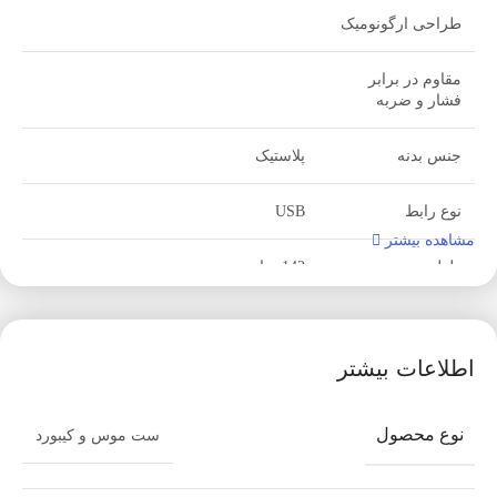
طراحی ارگونومیک
مقاوم در برابر
فشار و ضربه
جنس بدنه
پلاستیک
نوع رابط
USB
مشاهده بیشتر
طول سیم
142 سانتی متر
نوع حسگر
اپتيکال
اطلاعات بیشتر
روکش کابل
پلاستیک
نوع محصول
تعداد کلید های موس
3 عدد
ست موس و کیبورد
موس: 2.5×12×6 سانتی متر کیبورد: