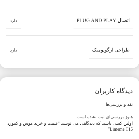
پلاستیکی مقاوم در برابر کشش و پارگی
کیبورد دارای کلید فیزیکی حک شده با حروف فارسی و مجهز به تنظیم
اتصال PLUG AND PLAY
دارد
ارتفاع کیبورد از طریق پایه تعبیه شده در زیر بدنه
وجود طراحی ارگونومیک متناسب با حالت دست، متریال ساخت بدنه
موس و کیبورد از جنس پلاستیک مقاوم در برابر فشار و ضربه
طراحی ارگونومیک
دارد
بیرجند لپ تاپ – عرضه کننده انواع لپ تاپ های نو و استوک و قطعات
کامپیوتر . تجربه خرید آسان و امن همراه یا ارائه مشاوره رایگان قبل از
خرید
دیدگاه کاربران
نقد و بررسی‌ها
هنوز بررسی‌ای ثبت نشده است.
اولین کسی باشید که دیدگاهی می نویسد “قیمت و خرید موس و کیبورد
Limeme T15”