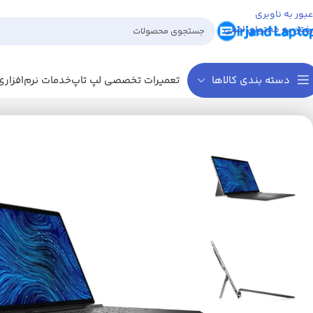
عبور به ناوبری
رفتن به محتوای اصلی
دسته بندی کالاها
تعمیرات تخصصی لپ تاپ
خدمات نرم‌افزاری
خانه
لپ تاپ
لپ تاپ دل
لپ تاپ Latitude 7320-i5-1140G7-16GB-256GB SSD-intel-13.3 FHD Touch