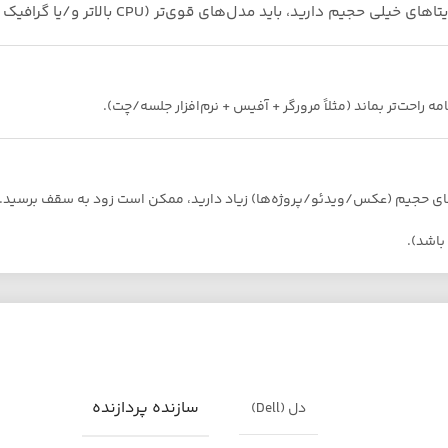
 مدل‌های قوی‌تر (CPU بالاتر و/یا گرافیک مجزا) در نظر بگیرید.
راحت‌تر بماند (مثلاً مرورگر + آفیس + نرم‌افزار جلسه/چت).
‌های حجیم (عکس/ویدئو/پروژه‌ها) زیاد دارید، ممکن است زود به سقف برسید.
سازنده پردازنده
دل (Dell)