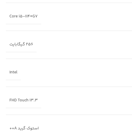
Core i5-1140G7
256 گیگابایت
—به‌خصوص اگر
رم 16 گیگ
برایتان مهم باشد.
Intel
13.3 FHD Touch
استوک گرید A++