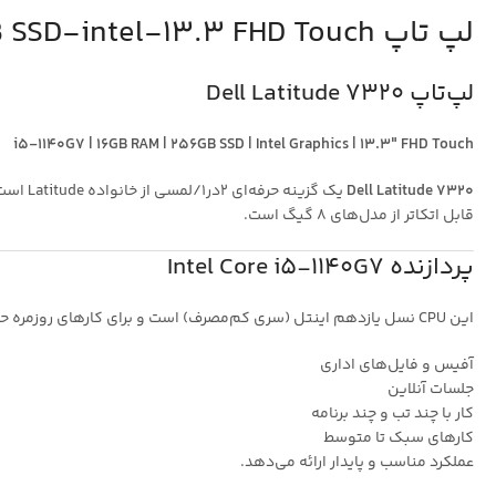
لپ تاپ Latitude 7320-i5-1140G7-16GB-256GB SSD-intel-13.3 FHD Touch
لپ‌تاپ Dell Latitude 7320
i5‑1140G7 | 16GB RAM | 256GB SSD | Intel Graphics | 13.3″ FHD Touch
Dell Latitude 7320
یک گزی
قابل اتکاتر از مدل‌های 8 گیگ است.
پردازنده Intel Core i5‑1140G7
این CPU نسل یازدهم اینتل (سری کم‌مصرف) است و برای کارهای روزمره حرفه‌ای مثل:
آفیس و فایل‌های اداری
جلسات آنلاین
کار با چند تب و چند برنامه
کارهای سبک تا متوسط
عملکرد مناسب و پایدار ارائه می‌دهد.