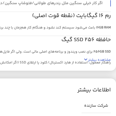
اگر کار خیلی سنگین مثل رندرهای طولانی/فتوشاپ سنگین/دیتاهای خیلی حجیم دارید، باید
رم 16 گیگابایت (نقطه قوت اصلی)
16GB RAM
باعث می‌شود سیستم کند نشود و هنگام کار هم‌زمان با چند برنامه 
حافظه SSD 256 گیگ
256GB SSD
برای نصب ویندوز و برنامه‌های اصلی عالی است، ولی اگر فایل
مشاهده بیشتر
راهکار معمول: استفاده از هارد اکسترنال/کلود یا ارتقای SSD (اگر امکانش باشد).
نمایشگر 13.3 اینچی FHD لمسی
13.3″ Full HD Touch
هم کیفیت تصویر خوبی دارد و هم برای:
اطلاعات بیشتر
یادداشت‌برداری
کار در جلسات
شرکت سازنده
تعامل سریع با برنامه‌ها
خیلی کاربردی است.