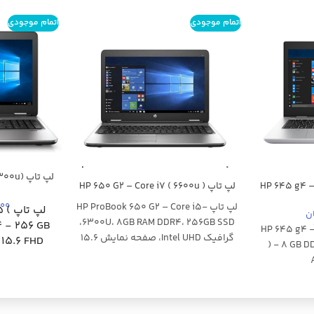
اتمام موجودی
اتمام موجودی
لپ تاپ 
HP 645 g4 – Ry
لپ تاپ HP 650 G2 – Core i7 ( 6600u )
 SSD – 2gb
– 8 GB DDR4 – 256 GB SSD – intel –
) – 8 GB D
FHD
,000
لپ تاپ HP ProBook 650 G2 – Core i5-
لپ 
15.6 FHD
6300U، 8GB RAM DDR4، 256GB SSD،
 - 256 GB
HP 645 g4 - Ry
گرافیک Intel UHD، صفحه نمایش 15.6
15.6 FHD
) - 8 GB D
اینچ HD