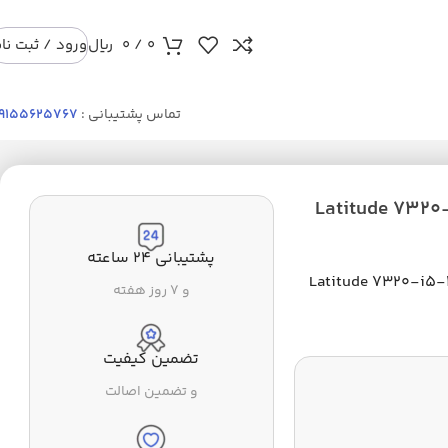
0
/
0
ریال
ورود / ثبت نا
تماس پشتیبانی :
9155625767
Latitude 7320--
پشتیبانی ۲۴ ساعته
Latitude 7320-i5-11
و ۷ روز هفته
تضمین کیفیت
و تضمین اصالت