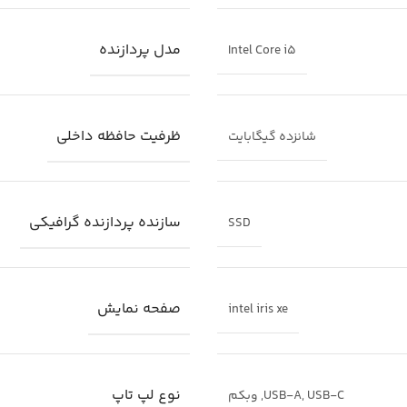
مدل پردازنده
Intel Core i5
است. برای بازی یا کارهای گرافیکی سنگین، محدودیت جدی خواهید داشت.
ظرفیت حافظه داخلی
شانزده گیگابایت
یک ترکیب متعادل و مناسب برای کارهای حرفه‌ای روزمره است
تر
– تجربه خرید آسان و امن همراه با مشاوره رایگان قبل از خرید.
سازنده پردازنده گرافیکی
SSD
صفحه نمایش
intel iris xe
نوع لپ تاپ
USB-C
,
USB-A
,
وبکم