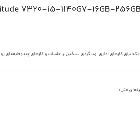
نه حرفه‌ای ۲در۱/لمسی از خانواده Latitude است که برای کارهای اداری، وب‌گردی سنگین‌تر، جلسات و ک