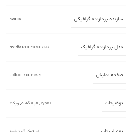
این محصول گرید ++A می باشد
بیرجند لپ تاپ – عرضه کننده انواع لپ تاپ های نو و استوک
سازنده پردازنده گرافیکی
nVIDIA
و قطعات کامپیوتر . تجربه خرید آسان و امن همراه یا ارائه
مشاوره رایگان قبل از خرید
مدل پردازنده گرافیک
Nvidia RTX 4050 6GB
صفحه نمایش
15.6 FullHD 120Hz
توضیحات
Type C
,
اثر انگشت
,
وبکم
نوع لپ تاپ
استوک گرید A++