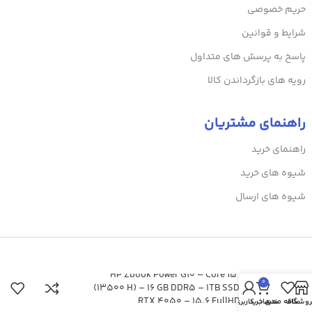
حریم خصوصی
شرایط و قوانین
پاسخ به پرسش های متداول
رویه های بازگرداندن کالا
راهنمای مشتریان
راهنمای خرید
شیوه های خرید
شیوه های ارسال
لپ تاپ HP Zbook Power G10 – Core i5
0
(13500 H) – 16 GB DDR5 – 1TB SSD – 6GB
RTX 4050 – 15.6 FullHD 120Hz
روشگاه
علاقه مندی
سبد خرید
حساب کاربری من