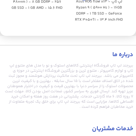
لپ تاپ Asus ROG flow x13 -
4800m ) - 8 GB DDR4 - 256
FHD
Ryzen 9 ( 5900 Hs ) - 16GB
GB SSD - 1 GB AMD - 15.6 FHD
DDR4 - 1 TB SSD - GeForce
UHD
RTX 3050Ti - 13.4 inch FHD
120Hz touch 360
درباره ما
بیرجند لپ تاپ فروشگاه اینترنتی کالاهای استوک و نو با مدل های متنوع لپ
تاپ و لوازم کامپیوتر ، متنوع ترین و بزرگترین فروشگاه اینترنتی در حوزه ی
کامپیوتر می باشد. بیرجند لپ تاپ تحت مالکیت پردازش هوشمند و مجوز ثبت
شده در اتاق اصناف مفتخر است با ۱۵ سال سابقه ، بهترین و با کیفیت ترین
محصولات استوک را از سراسر دنیا با بهترین قیمت و کیفیت در اختیار هموطنان
عزیز تهیه کند. ارسال فوری به سراسر کشور، ضمانت اصل بودن کالا، مهلت تست
۷ روزه کالا، ۶ ماه گارانتی خدمات، پشتیبانی در هفت روز هفته و امکان خرید
اقساطی کالاها، مزایایی است که بیرجند لپ تاپ برای خلق یک تجربه متفاوت از
خرید مخاطبان فراهم کرده است..
خدمات مشتریان