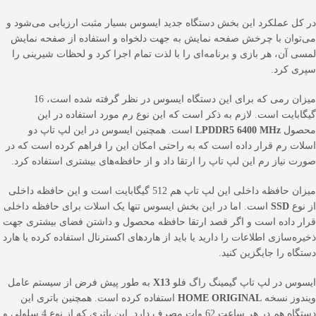
در کل عملکرد این بخش دستگاه جدید ایسوس بسیار مثبت ارزیابی می‌شود و
می‌توان با چرخش صفحه نمایش به جهت دلخواه و استفاده از صفحه نمایش
لمسی آن، هر بازی و برنامه‌ای را با لذت تمام اجرا کرد و لحظات شیرینی را
سپری کرد.
میزان رمی که برای این دستگاه ایسوس در نظر گرفته شده است، 16
گیگابایت است. لازم به ذکر است که این نوع رم مورد استفاده در این
محصول
MHz
LPDDR5 6400
است. همچنین ایسوس در این لپ تاپ دو
اسلات رم قرار داده است که به راحتی امکان این را فراهم کرده است که در
صورت نیاز رم این لپ تاپ را ارتقا داد و از حافظه‌های بیشتری استفاده کرد.
میزان حافظه داخلی این لپ تاپ هم 512 گیگابایت است و این حافظه داخلی
از نوع
SSD
است. اما در این بخش ایسوس تنها یک اسلات برای حافظه داخلی
قرار داده است و اگر قصد ارتقا حافظه محصول و داشتن فضای بیشتری جهت
ذخیره‌سازی اطلاعات را دارید یا باید از هاردهای اکسترنال استفاده کرده یا هارد
دستگاه را جایگزین کنید.
ایسوس در لپ تاپ گیمینگ راگ فلو
X13
به طور پیش فرض از سیستم عامل
ویندوز نسخه
HOME ORIGINAL
استفاده کرده است. همچنین باتری این
دستگاه هم در هر ساعت 62 وات مصرف دارد. این باتری که از نوع 4 سلولی و