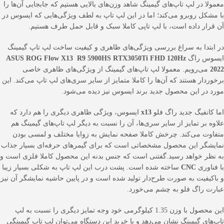
معمولا در لپ تاپ‌های گیمینگ شاهد وزن‌های بالایی هستیم که جابجایی آن‌ها را
با مشکل روبرو می‌کند؛ اما در این لپ تاپ به لطف ویژگی‌هایی که ایسوس در
آن قرار داده است، با لپ تاپی کاملا سبک و قابل حمل طرف هستیم.
در ابتدا به سراغ بررسی ویژگی‌های ظاهری و کیفیت ساخت لپ تاپ گیمینگ
ایسوس راگ
ASUS ROG Flow X13 R9 5900HS RTX3050Ti FHD 120Hz
2022
می‌رویم. معمولا لپ تاپ‌های گیمینگ از ویژگی‌های ظاهری خاصی
برخوردار هستند که آن‌ها را کاملا متمایز از سایر سری‌های لپ تاپ می‌کند. این
مورد در این محصول جدید برند ایسوس نیز دیده می‌شود.
اما کانفیگ جدید راگ فلو
x13
ایسوس، ویژگی ظاهری دیگری را هم دارد که
علاوه بر تمایز از سایر سری‌ها، آن را نسبت به دیگر لپ تاپ‌های گیمینگ هم
متفاوت می‌کند. چرخش کاملا صفحه نمایش به زوایا مختلف و لمسی بودن
نمایشگر این محصول مشخصاتی است که برای گیمرهای حرفه‌ای بسیار جذاب
به نظر خواهد رسید.گفتنی است که جنس بدنه این محصول کاملا فلزی است و
با فناوری
CNC
ساخته شده است. پشت درب این لپ تاپ به شکلی بسیار زیبا
و باکیفیت به صورت طرح‌دار تولید شده است و در پایین حاشیه نمایشگر آن نیز
عبارت راگ فلو به چشم می‌خورد.
این محصول با وزن 1.35 کیلوگرمی خود وجه تمایز دیگری را نسبت به لپ
تاپ‌های گیمینگ نشان می‌دهد و با خرید این دستگاه می‌توان لپ تاپ گیمینگی