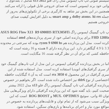
سیستم صوتی لپ تاپ ایسوس مدل راگ فلو
x13 2022
شامل 2 بلندگوی 2
واتی خود برند ایسوس است که صدای خروجی قابل قبولی را ارائه می‌کنند.
همچنین در این بخش نیز شاهد به کارگیری برخی از تکنولوژی‌های به‌روز از
جمله
hi-res
،
dolby atoms
و
smart amp
به دلیل افزایش کیفیت صدای
خروجی هستیم.
پ تاپ گیمینگ ایسوس راگ
ASUS ROG Flow X13 R9 6900HS RTX3050Ti
FHD 120Hz
برای پردازنده اصلی خود از سری پردازنده‌های
amd
استفاده
کرده است. مدل این پردازنده هم
ryzen 9 6900 hs
بوده که سرعتی در محدوده
3.3 تا 4.9 گیگاهرتز دارد. این پردازنده دارای 8 هسته و 16 رشته است که
حافظه کشی که برای آن در نظر گرفته شده، 16 مگابایت است.
اما در بخش پردازنده گرافیکی ایسوس در این مدل از لپ تاپ‌های گیمینگ خود
از سری گرافیک‌های انویدیا استفاده کرده است. مدل استفاده شده از این
سری گرافیک در این محصول
rtx 3050 ti
است که به آن 4 گیگابایت حافظه
اختصاصی از نوع
ddr6
نیز اختصاص داده شده است. اگر بخواهیم در خصوص
پردازنده گرافیکی لپ تاپ گیمینگ ایسوس راگ فلو
x13
مدل 2022 بیشتر
صحبت کنیم، باید گفته شود که این پردازنده گرافیکی دارای ویژگی‌هایی مثل
توان 40 واتی، سوئیچ
OPTIMUS
،
MUX
و
ROG BOOST
است که این
ویژگی سبب می‌شود که از تمام توان و قابلیت‌های پردازنده به خصوص در
مواقع مورد نیاز و اجرای برنامه‌ها و بازی‌های سنگین، استفاده شود.