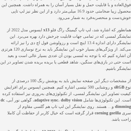
فوق‌العاده و با قابلیت حمل و نقل بسیار آسان را به همراه داشت. همچنین این
محصول زیبا ضخامتی حدود 16.9 میلی‌متر دارد و از این نظر نیز لپ تاپی
خوش‌دست و منحصر‌به‌فرد به شمار می‌رود.
همانطور که اشاره شد، لپ تاپ گیمینگ راگ فلو
x13
ایسوس مدل 2022 از
نمایشگر لمسی که در تمامی جهات قابلیت چرخش دارد بهره می‌برد. این
نمایشگر دارای اندازه 13.4 اینچ است و رزولوشن فول اچ دی را نیز ارائه
می‌کند. از ویژگی‌های بسیار خوب این نمایشگر باید به نرخ نوسازی 120 هرتزی
آن اشاره کنیم که با توجه به لمسی بودن آن عددی بسیار عالی است و بعید
است حتی در بازی‌های سنگین، شاهد قطعی یا بریده بریده شدن تصاویر در این
نمایشگر باشیم.
از مشخصات دیگر این صفحه نمایش باید به پوشش رنگ 100 درصدی از
نوع
sRGB
و روشنایی 500 نیتسی اشاره کنیم. همچنین ایسوس برای افزایش
کیفیت تصاویر این نمایشگر لمسی، از تکنولوژی‌های به‌روزی نیز استفاده کرده
است. این تکنولوژی‌ها شامل
dolby vision
،
adaptive sync
، گواهی نور آبی،
dc
dimming
و… هستند. روی نمایشگر این لپ تاپ هم گلسی مقاوم از
سری
corning gorilla
قرار گرفته است که خیال کاربر از حفاظت آن کاملا
راحت باشد.