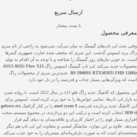
ارسال سریع
با پست پیشتاز
معرفی محصول
وقتی بحث لپ تاپ‌های گیمینگ به میان می‌آید، نمی‌شود به راحتی از نام سری
راگ برند ایسوس گذشت. این سری که مخفف شده عبارت جمهوری گیمرها
است، به خوبی نیازهای روز گیمینگ را شناخته و با توجه به آن اقدام به تولید
محصولات جدید می‌کند. لپ تاپ گیمینگ ایسوس راگ
ASUS ROG Flow X13
R9 5900HS RTX3050Ti FHD 120Hz
جدیدترین سری از محصولات راگ
است که ویژگی‌هایی بسیار جذاب و قدرتمند را در دل خود دارد.
این محصول که کانفیگ جدید راگ فلو x13 در سال 2022 است، با روانه شدن
به بازار لپ تاپ‌ها، تمامی حواس‌ها را به خود پرت کرده است. ایسوس برای
این کانفیگ جدید پردازنده قدرتمند
amd ryzen 9
را در کنار گرافیک
geforce rtx
3050 ti
انتخاب کرده است و ترکیب این دو پردازنده، در مجموع سیستم سخت
افزاری بسیار قوی را در اختیار کاربران و علاقه‌مندان به دنیای گیم قرار
می‌‌دهد. علاوه بر این موارد، نمایشگر لمسی و متفاوت این لپ تاپ هم دیگر
مشخصه‌ای است که به صورت دل‌فریبانه‌ای مشتریان را به خود جذب می‌کند.