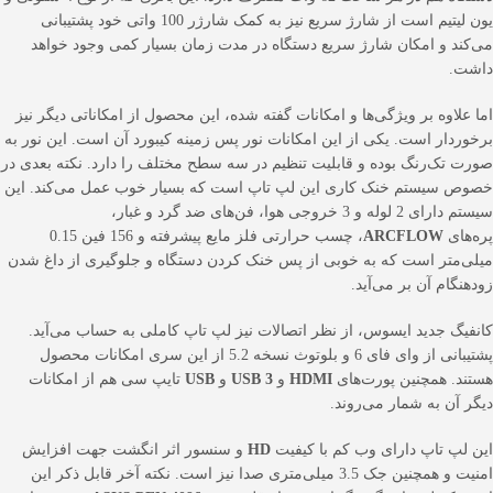
یون لیتیم است از شارژ سریع نیز به کمک شارژر 100 واتی خود پشتیبانی
می‌کند و امکان شارژ سریع دستگاه در مدت زمان بسیار کمی وجود خواهد
داشت.
اما علاوه بر ویژگی‌ها و امکانات گفته شده، این محصول از امکاناتی دیگر نیز
برخوردار است. یکی از این امکانات نور پس زمینه کیبورد آن است. این نور به
صورت تک‌رنگ بوده و قابلیت تنظیم در سه سطح مختلف را دارد. نکته بعدی در
خصوص سیستم خنک کاری این لپ تاپ است که بسیار خوب عمل می‌کند. این
سیستم دارای 2 لوله و 3 خروجی هوا، فن‌های ضد گرد و غبار،
پره‌های
ARCFLOW
، چسب حرارتی فلز مایع پیشرفته و 156 فین 0.15
میلی‌متر است که به خوبی از پس خنک کردن دستگاه و جلوگیری از داغ شدن
زودهنگام آن بر می‌آید.
کانفیگ جدید ایسوس، از نظر اتصالات نیز لپ تاپ کاملی به حساب می‌آید.
پشتیبانی از وای فای 6 و بلوتوث نسخه 5.2 از این سری امکانات محصول
هستند. همچنین پورت‌های
HDMI
و
USB 3
و
USB
تایپ سی هم از امکانات
دیگر آن به شمار می‌روند.
این لپ تاپ دارای وب کم با کیفیت
HD
و سنسور اثر انگشت جهت افزایش
امنیت و همچنین جک 3.5 میلی‌متری صدا نیز است. نکته آخر قابل ذکر این