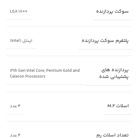
سوکت پردازنده
LGA 1700
شبکه داخلی شامل WiFi 6E و Ethernet 2.5G برای تجربه آنلاین عالی.
Overclockers UK
خروجی‌های تصویر متعدد، فناوری صوتی SupremeFX، و مجموعه کامل
پورت‌های USB و توسعه برای گیمرها و تولیدکنندگان محتوا.
پلتفرم سوکت پردازنده
اینتل (Intel)
ویژگی‌های کلیدی
پردازنده های
12th Gen Intel Core, Pentium Gold and
پشتیبانی شده
Celeron Processors
اسلات M.2
4 عدد
تعداد اسلات رم
4 عدد