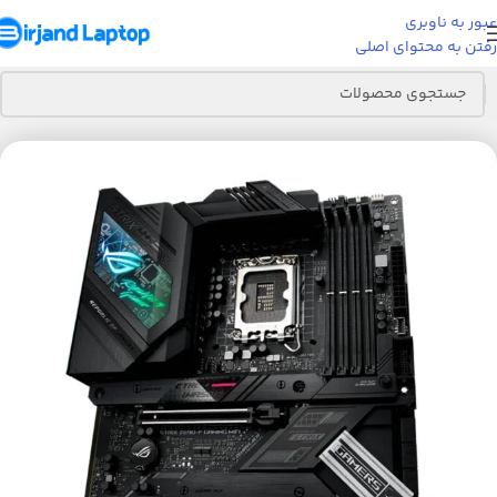
عبور به ناوبری
رفتن به محتوای اصلی
خانه
قطعات کامپیوتر
مادربرد
مادربرد ایسوس(ASUS)