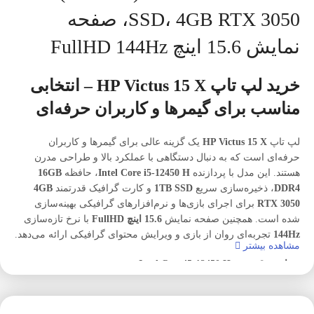
SSD، 4GB RTX 3050، صفحه
نمایش 15.6 اینچ FullHD 144Hz
خرید لپ تاپ HP Victus 15 X – انتخابی
مناسب برای گیمرها و کاربران حرفه‌ای
لپ تاپ
HP Victus 15 X
یک گزینه عالی برای گیمرها و کاربران
حرفه‌ای است که به دنبال دستگاهی با عملکرد بالا و طراحی مدرن
هستند. این مدل با پردازنده
Intel Core i5-12450 H
، حافظه
16GB
DDR4
، ذخیره‌سازی سریع
1TB SSD
و کارت گرافیک قدرتمند
4GB
RTX 3050
برای اجرای بازی‌ها و نرم‌افزارهای گرافیکی بهینه‌سازی
شده است. همچنین صفحه نمایش
15.6 اینچ FullHD
با نرخ تازه‌سازی
144Hz
تجربه‌ای روان از بازی و ویرایش محتوای گرافیکی ارائه می‌دهد.
مشاهده بیشتر
پردازنده قدرتمند Intel Core i5-12450 H
پردازنده
Intel Core i5-12450 H
یکی از بهترین انتخاب‌ها برای گیمرها و
کاربران حرفه‌ای است. این پردازنده با 8 هسته و فرکانس بالا، توانایی