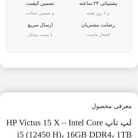
پشتیبانی ۲۴ ساعته
تضمین کیفیت
و ۷ روز هفته
و تضمین اصالت
رضایت مشتریان
ارسال سریع
افتخار ماست
با پست پیشتاز
معرفی محصول
لپ تاپ HP Victus 15 X – Intel Core
i5 (12450 H)، 16GB DDR4، 1TB