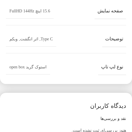
طراحی مدرن و مقاوم
صفحه نمایش
15.6 اینچ FullHD 144Hz
این لپ تاپ با طراحی مدرن و بدنه مقاوم خود، به راحتی با نیازهای
روزمره شما هماهنگ می‌شود. بدنه دستگاه از مواد با کیفیت بالا ساخته
شده است و حس استحکام و دوام بالایی را به کاربر منتقل می‌کند.
طراحی آن برای گیمرها و کاربران حرفه‌ای که نیاز به دستگاهی مقاوم
توضیحات
و شیک دارند، کاملاً مناسب است.
Type C
,
اثر انگشت
,
وبکم
گرید دستگاه و کیفیت
لپ تاپ
HP Victus 15 X
در
گرید ++A
قرار دارد، به این معنی که
نوع لپ تاپ
استوک گرید open box
دستگاه کاملاً سالم و بدون ایراد است. این گرید برای کسانی که به
دنبال خرید دستگاهی با کیفیت بالا و بدون نقص هستند ایده‌آل است.
گرید ++A نشان‌دهنده دستگاه‌هایی است که در شرایط عالی از نظر
عملکرد و ظاهر قرار دارند.
این محصول Open box می باشد.
دیدگاه کاربران
برای خرید آنلاین و مشاوره رایگان پیش از خرید، می‌توانید به سایت ما
نقد و بررسی‌ها
مراجعه کنید و از خدمات ما بهره‌مند شوید.
هنوز بررسی‌ای ثبت نشده است.