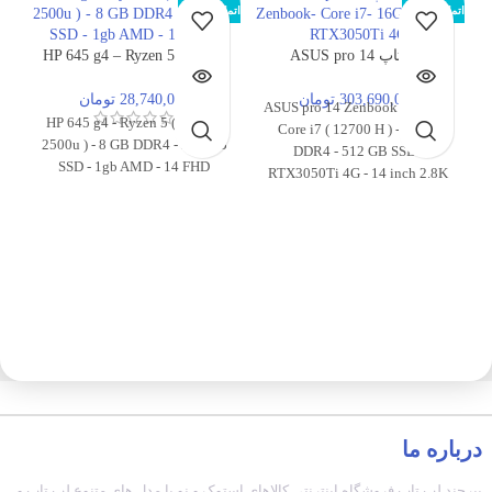
اتمام موجودی
اتمام موجودی
اتما
لپ تاپ ASUS pro 14
لپ تاپ HP 645 g4 – Ryzen 5
( 2500u ) – 8 GB DDR4 – 256
Zenbook- Core i7- 16GB –
GB SSD – 1gb AMD – 14
512 – RTX3050Ti 4G
303,690,000 تومان
28,740,000 تومان
لپ تاپ ASUS pro 14 Zenbook -
FHD
لپ تاپ HP 645 g4 - Ryzen 5 (
Core i7 ( 12700 H ) - 16GB
2500u ) - 8 GB DDR4 - 256 GB
DDR4 - 512 GB SSD -
SSD - 1gb AMD - 14 FHD
RTX3050Ti 4G - 14 inch 2.8K
120Hz OLED
4
4
d
درباره ما
بیرجند لپ تاپ فروشگاه اینترنتی کالاهای استوک و نو با مدل های متنوع لپ تاپ و