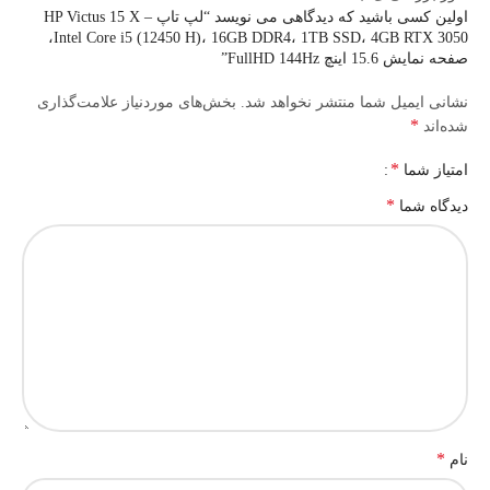
بیرجند لپ تاپ – عرضه‌کننده انواع لپ‌تاپ‌های نو و استوک و قطعات
اولین کسی باشید که دیدگاهی می نویسد “لپ تاپ HP Victus 15 X –
کامپیوتر – تجربه خرید آسان و امن همراه با مشاوره رایگان قبل از
Intel Core i5 (12450 H)، 16GB DDR4، 1TB SSD، 4GB RTX 3050،
خرید.
صفحه نمایش 15.6 اینچ FullHD 144Hz”
نشانی ایمیل شما منتشر نخواهد شد.
بخش‌های موردنیاز علامت‌گذاری
*
شده‌اند
*
امتیاز شما
*
دیدگاه شما
*
نام