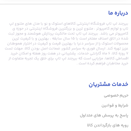
از نظر کاربری، این لپ تاپ برای طیف گسترده ای از کاربران مناسب است.
درباره ما
اگر دانشجو هستید، این دستگاه سرعت، وزن مناسب و کیفیت
نمایشگر عالی را در اختیار شما قرار میدهد. اگر کارمند اداری، حسابدار یا
بیرجند لپ تاپ فروشگاه اینترنتی کالاهای استوک و نو با مدل های متنوع لپ
کارشناس شرکت هستید، پردازنده قدرتمند و عملکرد چندوظیفگی
تاپ و لوازم کامپیوتر ، متنوع ترین و بزرگترین فروشگاه اینترنتی در حوزه ی
کامپیوتر می باشد. بیرجند لپ تاپ تحت مالکیت پردازش هوشمند و مجوز ثبت
دستگاه به خوبی جوابگوی نیازهای شما خواهد بود. اگر به دنبال لپ
شده در اتاق اصناف مفتخر است با ۱۵ سال سابقه ، بهترین و با کیفیت ترین
تاپی برای آموزش آنلاین، تولید محتوای سبک، مدیریت شبکه های
محصولات استوک را از سراسر دنیا با بهترین قیمت و کیفیت در اختیار هموطنان
اجتماعی، تماشای فیلم و استفاده روزمره هستید، HP ProBook 445
عزیز تهیه کند. ارسال فوری به سراسر کشور، ضمانت اصل بودن کالا، مهلت تست
G8 یکی از بهترین انتخاب ها در این رنج قیمتی است. حتی کاربرانی که
۷ روزه کالا، ۶ ماه گارانتی خدمات، پشتیبانی در هفت روز هفته و امکان خرید
اقساطی کالاها، مزایایی است که بیرجند لپ تاپ برای خلق یک تجربه متفاوت از
به دنبال یک لپ تاپ سبک و مدیریتی با ظاهر حرفه ای هستند نیز از
خرید مخاطبان فراهم کرده است..
این مدل کاملاً راضی خواهند بود.
در مجموع، خرید لپ تاپ HP ProBook 445 G8 یک لپ تاپ کامل، سریع،
خدمات مشتریان
کم مصرف، با کیفیت ساخت بالا و دارای امکانات مناسب است که در
نسخه استوک گرید A++ ارزش خرید بسیار بالایی دارد. اگر به دنبال یک
حریم خصوصی
دستگاه مطمئن، بادوام و مناسب کاربری اداری و دانشجویی هستید،
این لپ تاپ بدون شک یکی از بهترین گزینه های موجود در بازار است.
شرایط و قوانین
برای خرید مطمئن، مهلت تست واقعی و دریافت محصول تست شده،
پاسخ به پرسش های متداول
میتوانید از طریق فروشگاه
بیرجند لپ تاپ
اقدام کنید و یک خرید
مطمئن و بدون ریسک را تجربه نمایید.
رویه های بازگرداندن کالا