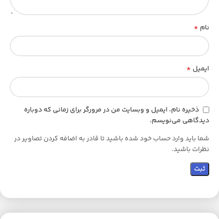
واقعی
برای محصول ارائه میکند تا مشتری با خیالی راحت از سلامت
کامل دستگاه اطمینان حاصل کند. این ویژگی مخصوصاً برای خرید لپ
تاپ استوک اهمیت بسیار زیادی دارد و باعث میشود کاربران با اعتماد
*
نام
بیشتری خرید کنند. ارسال سریع، بسته بندی ایمن و تضمین سلامت
کالا، از دیگر مزایای خرید از این فروشگاه است.
ProBook 445 G8 مشخصات(HP
*
ایمیل
ProBook 445 G8 A++)
ذخیره نام، ایمیل و وبسایت من در مرورگر برای زمانی که دوباره
دیدگاهی می‌نویسم.
مشخصه
توضیحات
شما باید وارد حساب خود شده باشید تا قادر به اضافه کردن تصاویر در
برند
HP
نظرات باشید.
مدل
ProBook 445 G8
وضعیت
استوک گرید A++