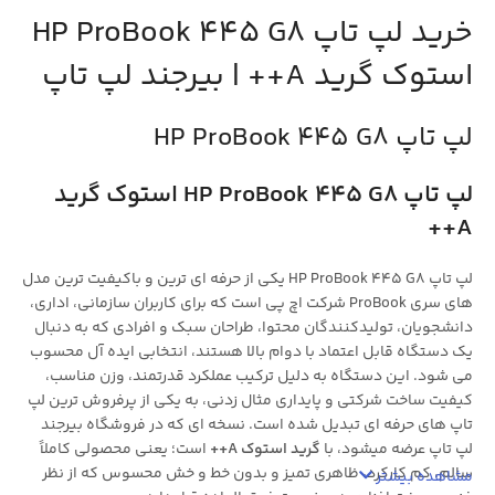
خرید لپ تاپ HP ProBook 445 G8
استوک گرید A++ | بیرجند لپ تاپ
لپ تاپ HP ProBook 445 G8
لپ تاپ HP ProBook 445 G8 استوک گرید
A++
لپ تاپ HP ProBook 445 G8 یکی از حرفه ای ترین و باکیفیت ترین مدل
های سری ProBook شرکت اچ پی است که برای کاربران سازمانی، اداری،
دانشجویان، تولیدکنندگان محتوا، طراحان سبک و افرادی که به دنبال
یک دستگاه قابل اعتماد با دوام بالا هستند، انتخابی ایده آل محسوب
می شود. این دستگاه به دلیل ترکیب عملکرد قدرتمند، وزن مناسب،
کیفیت ساخت شرکتی و پایداری مثال زدنی، به یکی از پرفروش ترین لپ
تاپ های حرفه ای تبدیل شده است. نسخه ای که در فروشگاه بیرجند
لپ تاپ عرضه میشود، با
گرید استوک A++
است؛ یعنی محصولی کاملاً
سالم، کم کارکرد، ظاهری تمیز و بدون خط و خش محسوس که از نظر
مشاهده بیشتر