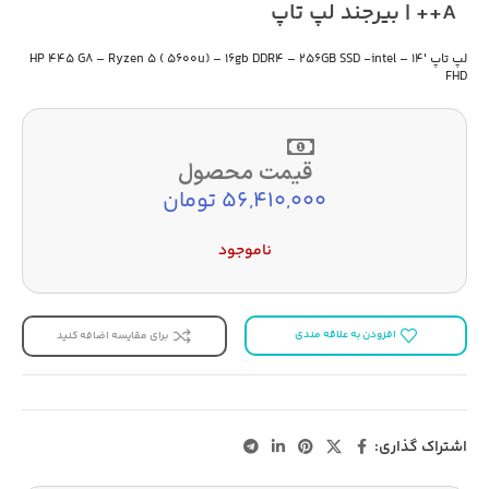
A++ | بیرجند لپ تاپ
لپ تاپ HP 445 G8 – Ryzen 5 ( 5600u) – 16gb DDR4 – 256GB SSD -intel – 14′
FHD
قیمت محصول
56,410,000 تومان
ناموجود
افزودن به علاقه مندی
برای مقایسه اضافه کنید
اشتراک گذاری: