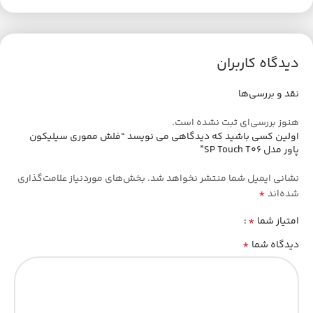
چرا فلش مموری SP Touch T06 را بخریم؟
اگر به دنبال یک فلش مموری اقتصادی، بادوام و جمع‌وجور برای
استفاده روزمره هستید،
Silicon Power Touch T06
انتخاب مناسبی
دیدگاه کاربران
است. این محصول با طراحی کوچک، مقاومت بالا و کیفیت ساخت
مطلوب، گزینه‌ای ایده‌آل برای دانشجویان، کارمندان، کاربران خانگی و
نقد و بررسی‌ها
افرادی است که همیشه به یک حافظه قابل حمل نیاز دارند.
هنوز بررسی‌ای ثبت نشده است.
اولین کسی باشید که دیدگاهی می نویسد “فلش مموری سیلیکون
پاور مدل SP Touch T06”
نشانی ایمیل شما منتشر نخواهد شد.
بخش‌های موردنیاز علامت‌گذاری
*
شده‌اند
*
امتیاز شما
*
دیدگاه شما