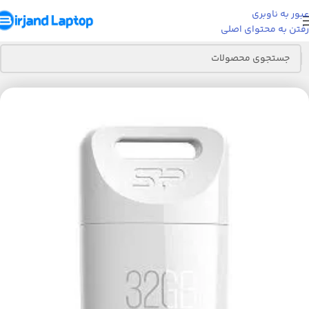
عبور به ناوبری
رفتن به محتوای اصلی
خانه
قطعات کامپیوتر
فلش مموری
فلش مموری 32 گیگ