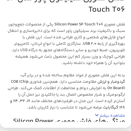
Touch T06
فلش مموری
Silicon Power SP Touch T06
یکی از محصولات جمع‌وجور،
سبک و باکیفیت برند سیلیکون پاور است که برای ذخیره‌سازی و انتقال
انواع فایل‌های شخصی و کاری طراحی شده است. این فلش با
بهره‌گیری از رابط
USB 2.0
، سازگاری کاملی با انواع لپ‌تاپ، کامپیوتر،
تلویزیون، ضبط خودرو و سایر دستگاه‌های مجهز به درگاه USB دارد.
طراحی کوچک و وزن بسیار کم این محصول باعث می‌شود همیشه
بتوانید آن را همراه خود داشته باشید.
بدنه این فلش مموری از مواد مقاوم ساخته شده و در برابر
آب،
گردوغبار و لرزش
مقاومت مناسبی دارد. همچنین فناوری
COB (Chip
On Board)
به افزایش دوام و محافظت از اطلاعات کمک می‌کند. طراحی
ارگونومیک و شیار مخصوص اتصال بند یا جاکلیدی نیز حمل آن را
آسان‌تر کرده است. این مدل در ظرفیت‌های مختلف مانند
16، 32، 64 و
128 گیگابایت
عرضه می‌شود تا متناسب با نیاز کاربران باشد.
مشاهده بیشتر
ویژگی‌های فلش مموری Silicon Power