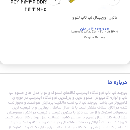
PC4 2133P DDR4 4GB
2133MHz
باتری اورجینال لپ تاپ لنوو
Lenovo IdeaPad Z500 Z510
L12S4K01
4,200,000 تومان
ر
Lenovo IdeaPad Z500 Z510 L12S4K01
6
Original Battery
درباره ما
بیرجند لپ تاپ فروشگاه اینترنتی کالاهای استوک و نو با مدل های متنوع لپ
تاپ و لوازم کامپیوتر ، متنوع ترین و بزرگترین فروشگاه اینترنتی در حوزه ی
کامپیوتر می باشد. بیرجند لپ تاپ تحت مالکیت پردازش هوشمند و مجوز ثبت
شده در اتاق اصناف مفتخر است با ۱۵ سال سابقه ، بهترین و با کیفیت ترین
محصولات استوک را از سراسر دنیا با بهترین قیمت و کیفیت در اختیار هموطنان
عزیز تهیه کند. ارسال فوری به سراسر کشور، ضمانت اصل بودن کالا، مهلت تست
۷ روزه کالا، ۶ ماه گارانتی خدمات، پشتیبانی در هفت روز هفته و امکان خرید
اقساطی کالاها، مزایایی است که بیرجند لپ تاپ برای خلق یک تجربه متفاوت از