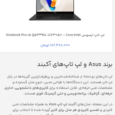
لپ تاپ ایسوس Vivobook Pro 15 Q533MJ-U73050 – Core Intel
Ultra 7-155H، 16GB RAM DDR5، 1TB SSD، گرافیک RTX 3050 6GB،
نمایشگر 15.6 اینچ OLED
182,380,000 تومان
برند Asus و لپ تاپ‌های آکبند
لپ تاپ‌های نو
Asus
از شناخته‌شده‌ترین و پرطرفدارترین گزینه‌ها در بازار
لپ تاپ هستند. این دستگاه‌ها با طراحی مدرن، تنوع مدل گسترده و
مشخصات فنی حرفه‌ای، قابل استفاده برای
کاربری‌های دانشجویی، اداری،
حرفه‌ای، گرافیک، برنامه‌نویسی و حتی گیمینگ قوی
هستند.
در این صفحه، مدل‌های
آکبند لپ تاپ Asus
به همراه مشخصات فنی
کلیدی و
تفسیر کاربردی هر مدل برای کاربر
آورده شده تا انتخاب برای