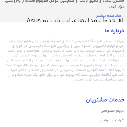
مشتری ساده و دقیق باشد، و همچنین گوگل مفهوم صفحه را به‌روشنی
درک کند.
مشاهده بیشتر
📊 جدول مدل‌های لپ تاپ نو Asus
درباره ما
مدل
کارت
پردازنده
صفحه
رم /
بیرجند لپ تاپ فروشگاه اینترنتی کالاهای استوک و نو با مدل های متنوع لپ
لپ‌تاپ
گرافیک
کاربری اصل
تاپ و لوازم کامپیوتر ، متنوع ترین و بزرگترین فروشگاه اینترنتی در حوزه ی
(CPU)
نمایش
حافظه
(GPU)
ASUS
کامپیوتر می باشد. بیرجند لپ تاپ تحت مالکیت پردازش هوشمند و مجوز ثبت
شده در اتاق اصناف مفتخر است با ۱۵ سال سابقه ، بهترین و با کیفیت ترین
محصولات استوک را از سراسر دنیا با بهترین قیمت و کیفیت در اختیار هموطنان
عزیز تهیه کند. ارسال فوری به سراسر کشور، ضمانت اصل بودن کالا، مهلت تست
16GB
Intel
Asus
NVIDIA
16″
طراحی، تدو
۷ روزه کالا، ۶ ماه گارانتی خدمات، پشتیبانی در هفت روز هفته و امکان خرید
/
Core
Vivobook
RTX
WUXGA
سبک، گیمی
اقساطی کالاها، مزایایی است که بیرجند لپ تاپ برای خلق یک تجربه متفاوت از
512GB
i5-
16X
4050
144Hz
متوسط
خرید مخاطبان فراهم کرده است..
SSD
12500H
تا
Intel
خدمات مشتریان
Asus
Intel
16GB
دانشجویی،
14″
Iris Xe
Vivobook
Core i7
/ تا
اداری،
OLED
/
حریم خصوصی
S 14 OLED
/ Ryzen
1TB
چندرسانه‌ای
Radeon
SSD
شرایط و قوانین